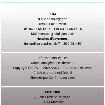
CDAL
8, rue de Bourgogne
69800 Saint-Priest
Tél. 04 37 56 15 15 – Fax 04 37 56 15 16
Mail :
contact@cdal-lyon.com
Horaires d’ouverture :
du lundi au vendredi de 7 h 30 à 18 h 30
Informations légales
Conditions générales de vente
Copyright © CDAL – 2026/2027 – Tous droits réservés
Crédit photos :
Lotfi Dakhli
Site créé par
Com’ Impact Lyon
CDAL SUD
28, rue Frédéric Sauvage
13014 Marseille